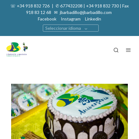
☏ +34 918 832 726
|
✆ 677432208 | +34 918 832 730 | Fax
918 83 12 68 ✉
jbarbadillo@jbarbadillo.com
Facebook
Instagram
Linkedin
Seleccionar idioma