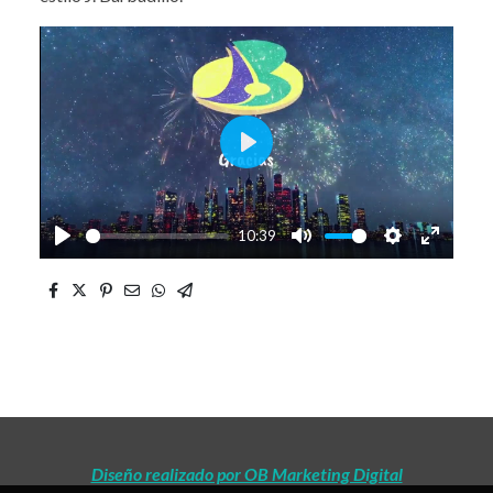
Play
10:39
Play
Mute
Settings
Enter
fullscre
Diseño realizado por OB Marketing Digital