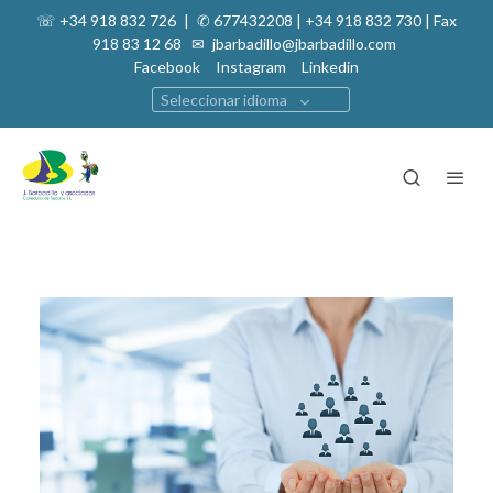
☏ +34 918 832 726
|
✆ 677432208 | +34 918 832 730 | Fax
918 83 12 68 ✉
jbarbadillo@jbarbadillo.com
Facebook
Instagram
Linkedin
Seleccionar idioma