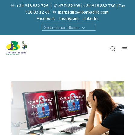
☏ +34 918 832 726
|
✆ 677432208 | +34 918 832 730 | Fax
918 83 12 68 ✉
jbarbadillo@jbarbadillo.com
Facebook
Instagram
Linkedin
Seleccionar idioma