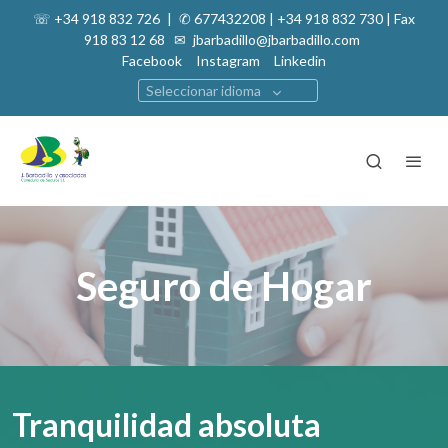
☏ +34 918 832 726
|
✆ 677432208 | +34 918 832 730 | Fax
918 83 12 68 ✉
jbarbadillo@jbarbadillo.com
Facebook
Instagram
Linkedin
Seleccionar idioma
Seguro de Hogar
Tranquilidad absoluta